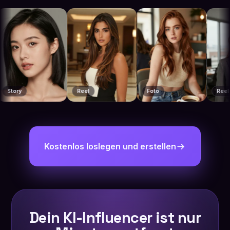
ry
Reel
Foto
Reel
Kostenlos loslegen und erstellen
Dein KI-Influencer ist nur